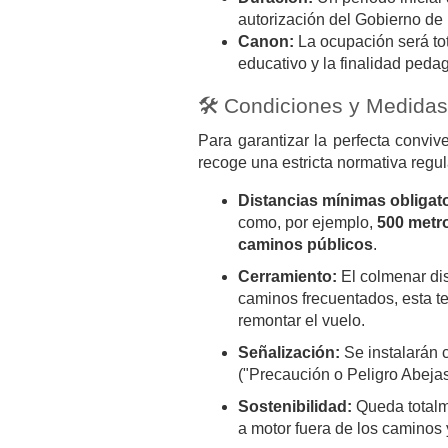
autorización del Gobierno de
Canon:
La ocupación será t
educativo y la finalidad peda
🛠️ Condiciones y Medida
Para garantizar la perfecta conviv
recoge una estricta normativa regu
Distancias mínimas obligato
como, por ejemplo,
500 metr
caminos públicos
.
Cerramiento:
El colmenar dis
caminos frecuentados, esta te
remontar el vuelo.
Señalización:
Se instalarán c
("Precaución o Peligro Abejas
Sostenibilidad:
Queda totalme
a motor fuera de los caminos 