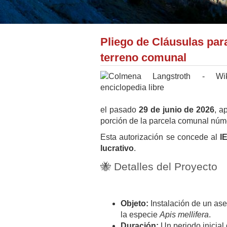
Pliego de Cláusulas par
terreno comunal
el pasado
29 de junio de 2026
, a
porción de la parcela comunal núme
Esta autorización se concede al
I
lucrativo
.
🐝 Detalles del Proyecto
Objeto:
Instalación de un as
la especie
Apis mellifera
.
Duración:
Un periodo inicial