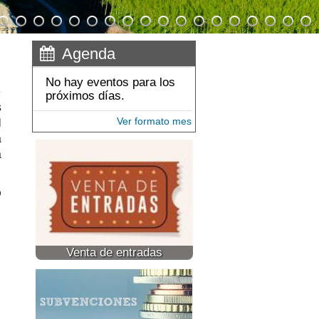
Agenda
No hay eventos para los
próximos días.
s
Ver formato mes
l
a
a
o
Venta de entradas