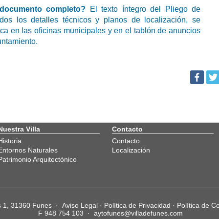
l documento completo?
El texto íntegro del Pliego de
os los detalles técnicos y planos de localización, se
ca en las oficinas municipales y en el tablón de anuncios
untamiento.
Nuestra Villa
Contacto
Historia
Contacto
Entornos Naturales
Localización
Patrimonio Arquitectónico
os 1, 31360 Funes ·
Aviso Legal
·
Política de Privacidad
·
Política de C
F 948 754 103 ·
aytofunes@villadefunes.com