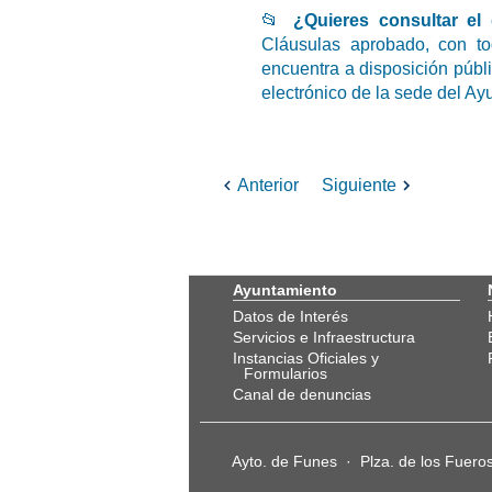
📂
¿Quieres consultar e
Cláusulas aprobado, con tod
encuentra a disposición públi
electrónico de la sede del Ay
Anterior
Siguiente
Ayuntamiento
Datos de Interés
Servicios e Infraestructura
Instancias Oficiales y
Formularios
Canal de denuncias
Ayto. de Funes · Plza. de los Fuer