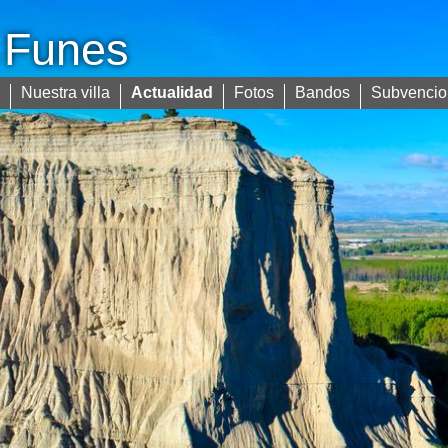
Funes
e
Nuestra villa
Actualidad
Fotos
Bandos
Subvencio