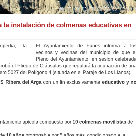
a la instalación de colmenas educativas en
El Ayuntamiento de Funes informa a lo
vecinos y vecinas del municipio de que e
Pleno del Ayuntamiento, en sesión celebrad
probó el Pliego de Cláusulas que regulará la ocupación de un
ro 5027 del Polígono 4 (situada en el Paraje de Los Llanos).
ES Ribera del Arga
con un fin exclusivamente
educativo y n
entamiento apícola compuesto por
10 colmenas movilistas
de
 de
10 años
prorrogable por 5 años más, condicionado a la