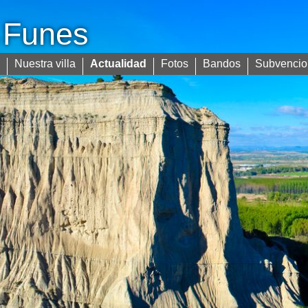
Funes
e
Nuestra villa
Actualidad
Fotos
Bandos
Subvencio