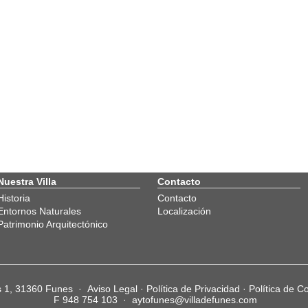
Nuestra Villa
Contacto
Historia
Contacto
Entornos Naturales
Localización
Patrimonio Arquitectónico
os 1, 31360 Funes ·
Aviso Legal
·
Política de Privacidad
·
Política de C
F 948 754 103 ·
aytofunes@villadefunes.com