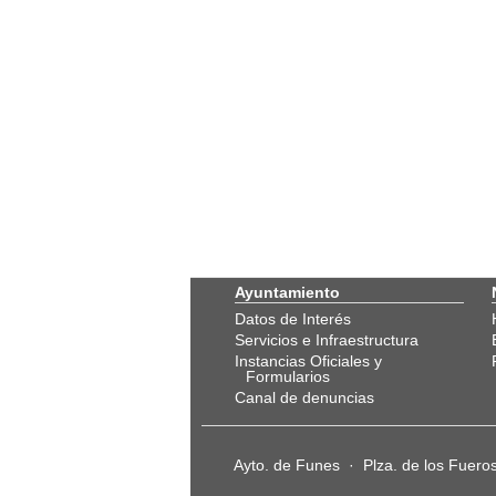
Ayuntamiento
Datos de Interés
Servicios e Infraestructura
Instancias Oficiales y
Formularios
Canal de denuncias
Ayto. de Funes · Plza. de los Fuer