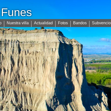
Funes
e
o
Nuestra villa
Actualidad
Fotos
Bandos
Subvencio