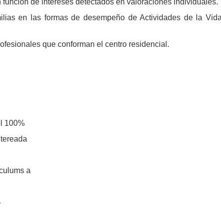
 función de intereses detectados en valoraciones individuales.
ilias en las formas de desempeño de Actividades de la Vid
rofesionales que conforman el centro residencial.
el 100%
ntereada
ículums a
4