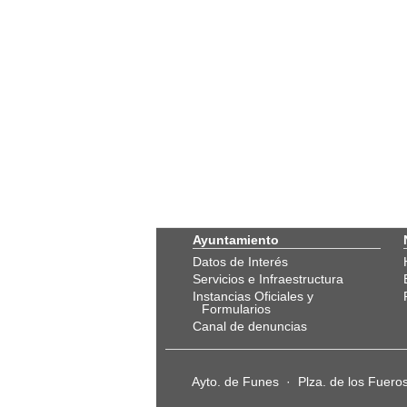
Ayuntamiento
Datos de Interés
Servicios e Infraestructura
Instancias Oficiales y
Formularios
Canal de denuncias
Ayto. de Funes · Plza. de los Fuer