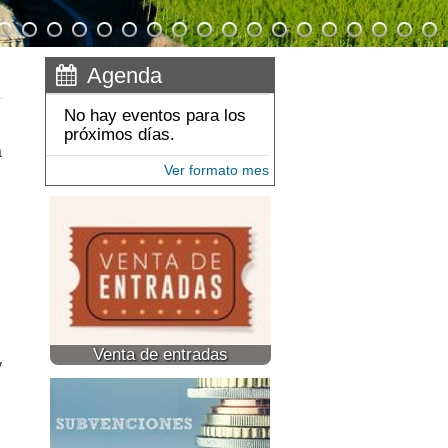
Agenda
No hay eventos para los
próximos días.
a
Ver formato mes
Venta de entradas
y