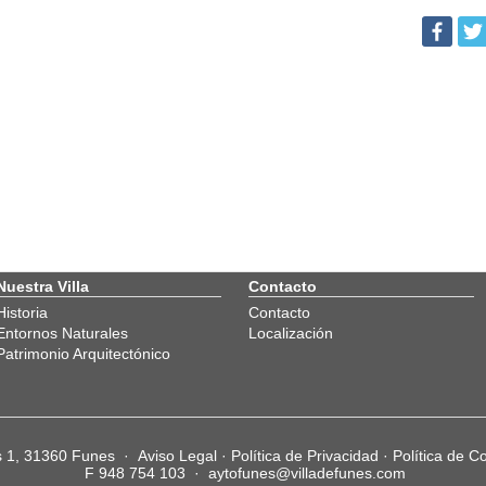
Nuestra Villa
Contacto
Historia
Contacto
Entornos Naturales
Localización
Patrimonio Arquitectónico
os 1, 31360 Funes ·
Aviso Legal
·
Política de Privacidad
·
Política de C
F 948 754 103 ·
aytofunes@villadefunes.com